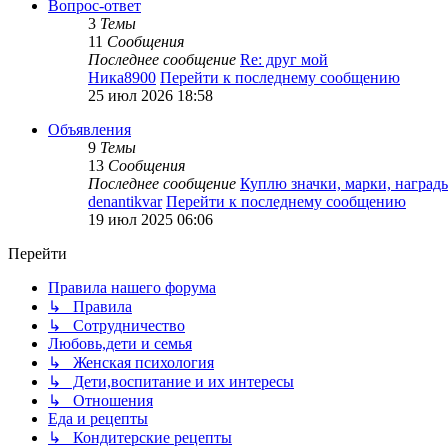
Вопрос-ответ
3
Темы
11
Сообщения
Последнее сообщение
Re: друг мой
Ника8900
Перейти к последнему сообщению
25 июл 2026 18:58
Объявления
9
Темы
13
Сообщения
Последнее сообщение
Куплю значки, марки, награ
denantikvar
Перейти к последнему сообщению
19 июл 2025 06:06
Перейти
Правила нашего форума
↳ Правила
↳ Сотрудничество
Любовь,дети и семья
↳ Женская психология
↳ Дети,воспитание и их интересы
↳ Отношения
Еда и рецепты
↳ Кондитерские рецепты