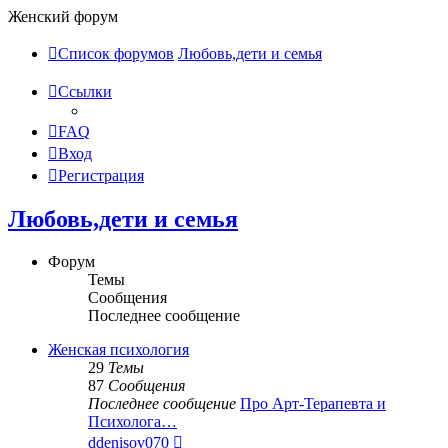
Женский форум
Список форумов
Любовь,дети и семья
Ссылки
FAQ
Вход
Регистрация
Любовь,дети и семья
Форум
Темы
Сообщения
Последнее сообщение
Женская психология
29
Темы
87
Сообщения
Последнее сообщение
Про Арт-Терапевта и
Психолога…
Перейти
ddenisov070