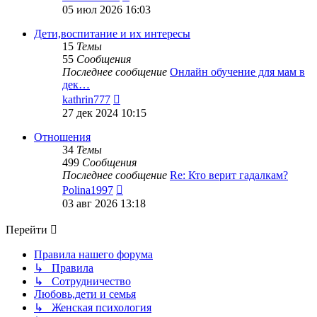
к
05 июл 2026 16:03
последнему
сообщению
Дети,воспитание и их интересы
15
Темы
55
Сообщения
Последнее сообщение
Онлайн обучение для мам в
дек…
Перейти
kathrin777
к
27 дек 2024 10:15
последнему
сообщению
Отношения
34
Темы
499
Сообщения
Последнее сообщение
Re: Кто верит гадалкам?
Перейти
Polina1997
к
03 авг 2026 13:18
последнему
сообщению
Перейти
Правила нашего форума
↳ Правила
↳ Сотрудничество
Любовь,дети и семья
↳ Женская психология