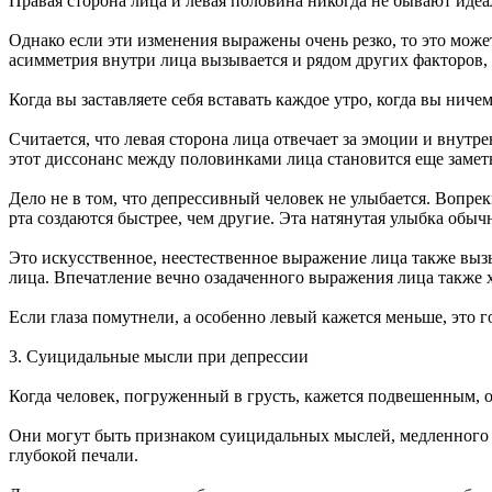
Правая сторона лица и левая половина никогда не бывают ид
Однако если эти изменения выражены очень резко, то это мож
асимметрия внутри лица вызывается и рядом других факторов, 
Когда вы заставляете себя вставать каждое утро, когда вы ни
Считается, что левая сторона лица отвечает за эмоции и вну
этот диссонанс между половинками лица становится еще заметн
Дело не в том, что депрессивный человек не улыбается. Вопр
рта создаются быстрее, чем другие. Эта натянутая улыбка обы
Это искусственное, неестественное выражение лица также выз
лица. Впечатление вечно озадаченного выражения лица также х
Если глаза помутнели, а особенно левый кажется меньше, это
3. Суицидальные мысли при депрессии
Когда человек, погруженный в грусть, кажется подвешенным, 
Они могут быть признаком суицидальных мыслей, медленного п
глубокой печали.