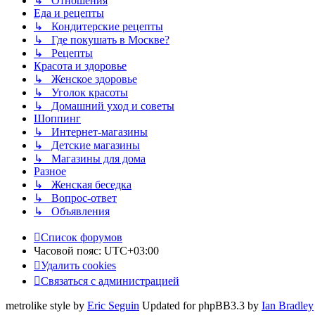
↳ Отношения
Еда и рецепты
↳ Кондитерские рецепты
↳ Где покушать в Москве?
↳ Рецепты
Красота и здоровье
↳ Женское здоровье
↳ Уголок красоты
↳ Домашний уход и советы
Шоппинг
↳ Интернет-магазины
↳ Детские магазины
↳ Магазины для дома
Разное
↳ Женская беседка
↳ Вопрос-ответ
↳ Объявления
Список форумов
Часовой пояс:
UTC+03:00
Удалить cookies
Связаться с администрацией
metrolike style by
Eric Seguin
Updated for phpBB3.3 by
Ian Bradley