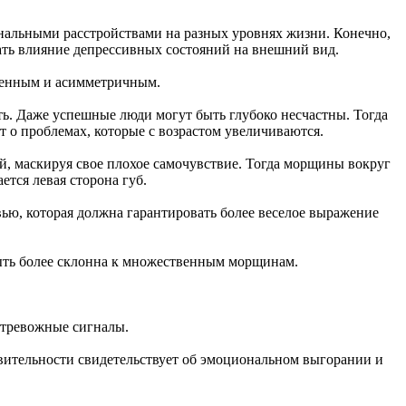
ональными расстройствами на разных уровнях жизни. Конечно,
вать влияние депрессивных состояний на внешний вид.
омленным и асимметричным.
ть. Даже успешные люди могут быть глубоко несчастны. Тогда
т о проблемах, которые с возрастом увеличиваются.
й, маскируя свое плохое самочувствие. Тогда морщины вокруг
тся левая сторона губ.
ью, которая должна гарантировать более веселое выражение
 быть более склонна к множественным морщинам.
 тревожные сигналы.
твительности свидетельствует об эмоциональном выгорании и