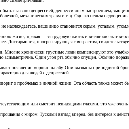
еально симметричными.
ет быть вызвано депрессией, депрессивным настроением, эмоци
болезней, механических травм и т. д. Однако нельзя недооцени
чем не наслаждаетесь, ваше лицо становится серым, усталым, ут
треннюю жизнь, правая — за трудовую жизнь и внешнюю активнос
ее. Дисгармония, прогрессирующая с возрастом, свидетельствуе
еки. Многие хронически грустные люди компенсируют это улыбко
чно асимметрична. Один угол рта обычно опущен. Обычно поражае
ывает появление морщин на лбу. Они вызваны приподнятой бров
арактерно для людей с депрессией.
 говорит о проблемах в личной жизни. Эта область также может
отсутствующим или смотрит невидящими глазами, это уже очень
рощания с миром. Тусклый взгляд вперед, без интереса к дейс