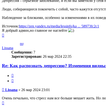
Депрессия – серьезное заболевание, и если вы заметили у себя
Люди, собирающиеся покончить с собой, часто кажутся отсу
Наблюдение за близкими, особенно за изменениями в их повед
Источник:
https://zen.yandex.ru/media/lessinfo/ka ... 58973fc2c1
Я добрый админ,но главное не наглейте
Вернуться
к
началу
Lissana
Сообщения:
7
Зарегистрирован:
26 мар 2024 22:35
Re: Как распознать депрессию? Изменения видны 
Жалоба
Цитата
Сообщение
Lissana
»
26 мар 2024 23:01
Очень печально, что стресс нам все больше мешает жить. Но ли
Вернуться