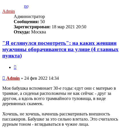
Admin
Администратор
Сообщения:
50
Зарегистрирован:
18 мар 2021 20:50
Откуда:
Москва
"Я оглянулся посмотреть": на каких женщин
мужчины оборачиваются на улице (4 главных
пункта)
Цитата
Сообщение
Admin
»
24 фев 2022 14:34
Моя бабушка вспоминает 30-е годы: едут они с матерью в
трамвае, а сиденья расположены не как сейчас - друг за
другом, а вдоль всего трамвайного туловища, в виде
деревянных скамеек.
Хочешь, не хочешь, начнешь рассматривать внешность
пассажиров. Бабушке за это сильно влетало. Это считалось
дурным тоном - вглядываться в чужие лица.