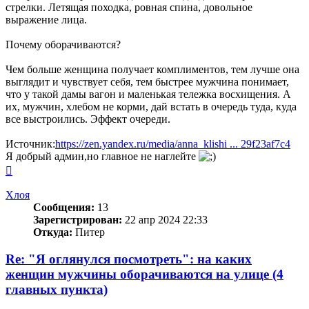
стрелки. Летящая походка, ровная спина, довольное
выражение лица.
Почему оборачиваются?
Чем больше женщина получает комплиментов, тем лучше она
выглядит и чувствует себя, тем быстрее мужчина понимает,
что у такой дамы вагон и маленькая тележка восхищения. А
их, мужчин, хлебом не корми, дай встать в очередь туда, куда
все выстроились. Эффект очереди.
Источник:
https://zen.yandex.ru/media/anna_klishi ... 29f23af7c4
Я добрый админ,но главное не наглейте
Вернуться
к
началу
Хлоя
Сообщения:
13
Зарегистрирован:
22 апр 2024 22:33
Откуда:
Питер
Re: "Я оглянулся посмотреть": на каких
женщин мужчины оборачиваются на улице (4
главных пункта)