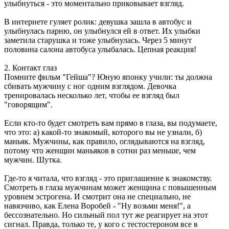
улыбнуться - это моментально приковывает взгляд.
В интернете гуляет ролик: девушка зашла в автобус и
улыбнулась парню, он улыбнулся ей в ответ. Их улыбки
заметила старушка и тоже улыбнулась. Через 5 минут
половина салона автобуса улыбалась. Цепная реакция!
2. Контакт глаз
Помните фильм "Гейша"? Юную японку учили: ты должна
сбивать мужчину с ног одним взглядом. Девочка
тренировалась несколько лет, чтобы ее взгляд был
"говорящим".
Если кто-то будет смотреть вам прямо в глаза, вы подумаете,
что это: а) какой-то знакомый, которого вы не узнали, б)
маньяк. Мужчины, как правило, оглядываются на взгляд,
потому что женщин маньяков в сотни раз меньше, чем
мужчин. Шутка.
Где-то я читала, что взгляд - это приглашение к знакомству.
Смотреть в глаза мужчинам может женщина с повышенным
уровнем эстрогена. И смотрит она не специально, не
навязчиво, как Елена Воробей - "Ну возьми меня!", а
бессознательно. Но сильный пол тут же реагирует на этот
сигнал. Правда, только те, у кого с тестостероном все в