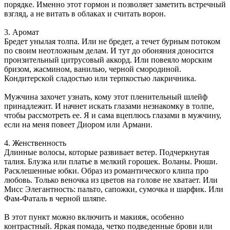
порядке. Именно этот гормон и позволяет заметить встречный
взгляд, а не витать в облаках и считать ворон.
3. Аромат
Бредет унылая толпа. Или не бредет, а течет бурным потоком
по своим неотложным делам. И тут до обоняния доносится
пронзительный цитрусовый аккорд. Или повеяло морским
бризом, жасмином, ванилью, черной смородиной.
Кондитерской сладостью или терпкостью лакричника.
Мужчина захочет узнать, кому этот пленительный шлейф
принадлежит. И начнет искать глазами незнакомку в толпе,
чтобы рассмотреть ее. Я и сама вцеплюсь глазами в мужчину,
если на меня повеет Диором или Армани.
4. Женственность
Длинные волосы, которые развивает ветер. Подчеркнутая
талия. Блузка или платье в мелкий горошек. Воланы. Рюши.
Расклешенные юбки. Образ из романтического клипа про
любовь. Только веночка из цветов на голове не хватает. Или
Мисс Элегантность: пальто, сапожки, сумочка и шарфик. Или
Фам-Фаталь в черной шляпе.
В этот пункт можно включить и макияж, особенно
контрастный. Яркая помада, четко подведенные брови или