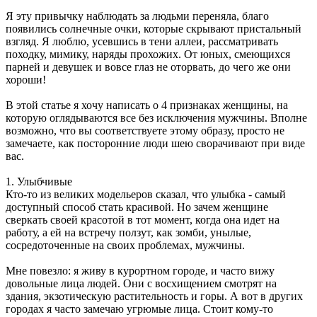
Я эту привычку наблюдать за людьми переняла, благо
появились солнечные очки, которые скрывают пристальный
взгляд. Я люблю, усевшись в тени аллеи, рассматривать
походку, мимику, наряды прохожих. От юных, смеющихся
парней и девушек и вовсе глаз не оторвать, до чего же они
хороши!
В этой статье я хочу написать о 4 признаках женщины, на
которую оглядываются все без исключения мужчины. Вполне
возможно, что вы соответствуете этому образу, просто не
замечаете, как посторонние люди шею сворачивают при виде
вас.
1. Улыбчивые
Кто-то из великих модельеров сказал, что улыбка - самый
доступный способ стать красивой. Но зачем женщине
сверкать своей красотой в тот момент, когда она идет на
работу, а ей на встречу ползут, как зомби, унылые,
сосредоточенные на своих проблемах, мужчины.
Мне повезло: я живу в курортном городе, и часто вижу
довольные лица людей. Они с восхищением смотрят на
здания, экзотическую растительность и горы. А вот в других
городах я часто замечаю угрюмые лица. Стоит кому-то