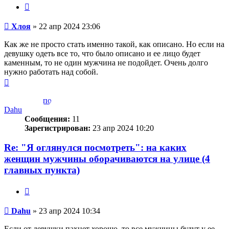
Цитата
Сообщение
Хлоя
»
22 апр 2024 23:06
Как же не просто стать именно такой, как описано. Но если на
девушку одеть все то, что было описано и ее лицо будет
каменным, то не один мужчина не подойдет. Очень долго
нужно работать над собой.
Вернуться
к
началу
Dahu
Сообщения:
11
Зарегистрирован:
23 апр 2024 10:20
Re: "Я оглянулся посмотреть": на каких
женщин мужчины оборачиваются на улице (4
главных пункта)
Цитата
Сообщение
Dahu
»
23 апр 2024 10:34
Если от девушки пахнет хорошо, то все мужчины будут у ее