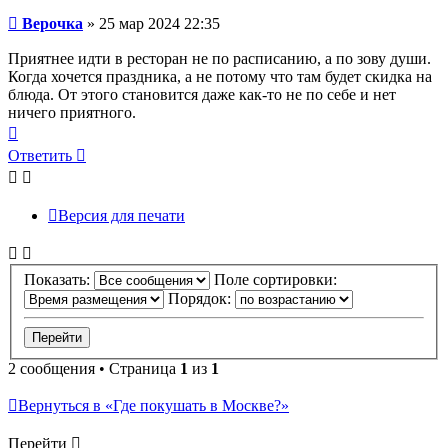
Сообщение
Верочка
»
25 мар 2024 22:35
Приятнее идти в ресторан не по расписанию, а по зову души.
Когда хочется праздника, а не потому что там будет скидка на
блюда. От этого становится даже как-то не по себе и нет
ничего приятного.
Вернуться
к
Ответить
началу
Версия для печати
Показать:
Поле сортировки:
Порядок:
2 сообщения • Страница
1
из
1
Вернуться в «Где покушать в Москве?»
Перейти