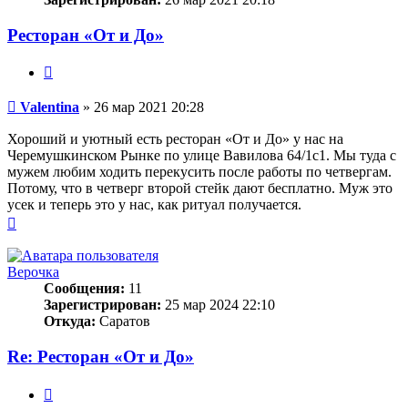
Ресторан «От и До»
Цитата
Сообщение
Valentina
»
26 мар 2021 20:28
Хороший и уютный есть ресторан «От и До» у нас на
Черемушкинском Рынке по улице Вавилова 64/1с1. Мы туда с
мужем любим ходить перекусить после работы по четвергам.
Потому, что в четверг второй стейк дают бесплатно. Муж это
усек и теперь это у нас, как ритуал получается.
Вернуться
к
началу
Верочка
Сообщения:
11
Зарегистрирован:
25 мар 2024 22:10
Откуда:
Саратов
Re: Ресторан «От и До»
Цитата