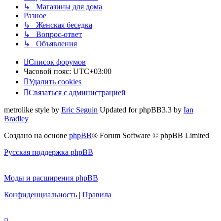
↳ Магазины для дома
Разное
↳ Женская беседка
↳ Вопрос-ответ
↳ Объявления
Список форумов
Часовой пояс:
UTC+03:00
Удалить cookies
Связаться с администрацией
metrolike style by
Eric Seguin
Updated for phpBB3.3 by
Ian
Bradley
Создано на основе
phpBB
® Forum Software © phpBB Limited
Русская поддержка phpBB
Моды и расширения phpBB
Конфиденциальность
|
Правила