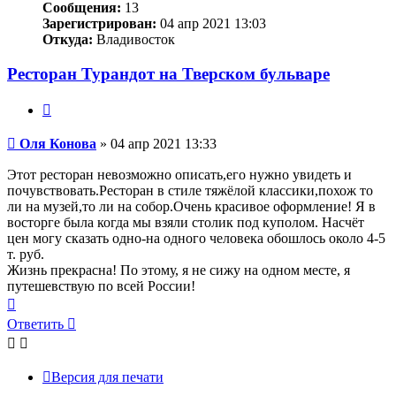
Сообщения:
13
Зарегистрирован:
04 апр 2021 13:03
Откуда:
Владивосток
Ресторан Турандот на Тверском бульваре
Цитата
Сообщение
Оля Конова
»
04 апр 2021 13:33
Этот ресторан невозможно описать,его нужно увидеть и
почувствовать.Ресторан в стиле тяжёлой классики,похож то
ли на музей,то ли на собор.Очень красивое оформление! Я в
восторге была когда мы взяли столик под куполом. Насчёт
цен могу сказать одно-на одного человека обошлось около 4-5
т. руб.
Жизнь прекрасна! По этому, я не сижу на одном месте, я
путешевствую по всей России!
Вернуться
к
Ответить
началу
Версия для печати