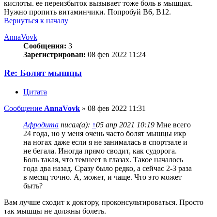
кислоты. ее переизбыток вызывает тоже боль в мышцах.
Нужно пропить витаминчики. Попробуй В6, В12.
Вернуться к началу
AnnaVovk
Сообщения:
3
Зарегистрирован:
08 фев 2022 11:24
Re: Болят мышцы
Цитата
Сообщение
AnnaVovk
»
08 фев 2022 11:31
Афродита
писал(а):
↑
05 апр 2021 10:19
Мне всего
24 года, но у меня очень часто болят мышцы икр
на ногах даже если я не занималась в спортзале и
не бегала. Иногда прямо сводит, как судорога.
Боль такая, что темнеет в глазах. Такое началось
года два назад. Сразу было редко, а сейчас 2-3 раза
в месяц точно. А, может, и чаще. Что это может
быть?
Вам лучше сходит к доктору, проконсультироваться. Просто
так мышцы не должны болеть.