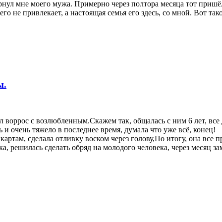
нул мне моего мужа. Примерно через полтора месяца тот пришёл и
го не привлекает, а настоящая семья его здесь, со мной. Вот так
ы.
ал воррос с возлюбленным.Скажем так, общалась с ним 6 лет, вс
ь и очень тяжело в последнее время, думала что уже всё, конец!
артам, сделала отливку воском через голову,По итогу, она все пр
а, решилась сделать обряд на молодого человека, через месяц з