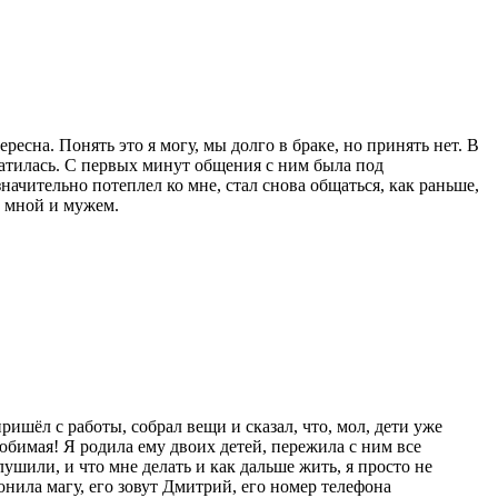
ересна. Понять это я могу, мы долго в браке, но принять нет. В
братилась. С первых минут общения с ним была под
ачительно потеплел ко мне, стал снова общаться, как раньше,
у мной и мужем.
пришёл с работы, собрал вещи и сказал, что, мол, дети уже
юбимая! Я родила ему двоих детей, пережила с ним все
ушили, и что мне делать и как дальше жить, я просто не
онила магу, его зовут Дмитрий, его номер телефона