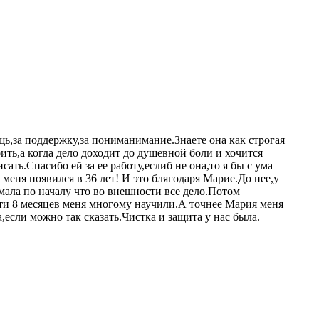
щь,за поддержку,за пониманимание.Знаете она как строгая
ть,а когда дело доходит до душевной боли и хочится
ать.Спасибо ей за ее работу,еслиб не она,то я бы с ума
меня появился в 36 лет! И это блягодаря Марие.До нее,у
мала по началу что во внешности все дело.Потом
 эти 8 месяцев меня многому научили.А точнее Мария меня
если можно так сказать.Чистка и защита у нас была.