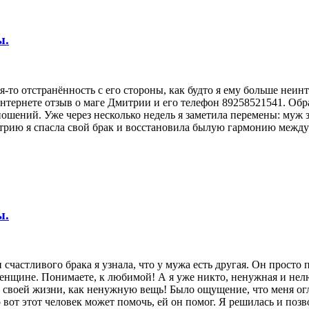
ы.
я-то отстранённость с его стороны, как будто я ему больше неинт
в интернете отзыв о маге Дмитрии и его телефон 89258521541. О
шений. Уже через несколько недель я заметила перемены: муж зн
митрию я спасла свой брак и восстановила былую гармонию межд
ы.
 счастливого брака я узнала, что у мужа есть другая. Он просто 
женщине. Понимаете, к любимой! А я уже никто, ненужная и нел
з своей жизни, как ненужную вещь! Было ощущение, что меня огл
 вот этот человек может помочь, ей он помог. Я решилась и позв