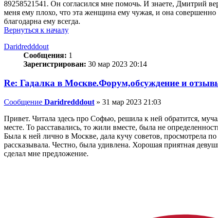
89258521541. Он согласился мне помочь. И знаете, Дмитрий вер
меня ему плохо, что эта женщина ему чужая, и она совершенно е
благодарна ему всегда.
Вернуться к началу
Daridredddout
Сообщения:
1
Зарегистрирован:
30 мар 2023 20:14
Re: Гадалка в Москве.Форум,обсуждение и отзыв
Сообщение
Daridredddout
»
31 мар 2023 21:03
Привет. Читала здесь про Софью, решила к ней обратится, муч
месте. То расставались, то жили вместе, была не определенност
Была к ней лично в Москве, дала кучу советов, просмотрела по к
рассказывала. Честно, была удивлена. Хорошая приятная девушк
сделал мне предложение.