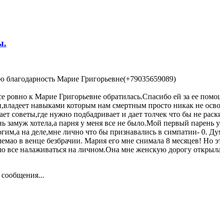
ы.
ю благодарность Марие Григорьевне(+79035659089)
все ровно к Марие Григорьевне обратилась.Спасибо ей за ее помо
,владеет навыками которым нам смертным просто никак не освои
ет советы,где нужно подбадривает и дает толчек что бы не раскис
ь замуж хотела,а парня у меня все не было.Мой первый парень у 
гим,а на деле,мне лично что бы признавались в симпатии- 0. Ду
блемао в венце безбрачии. Мария его мне снимала 8 месяцев! Но
ло все налаживаться на личном.Она мне женскую дорогу открыла,
 сообщения...