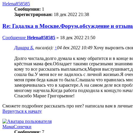
Helena858585
Сообщения:
1
Зарегистрирован:
18 дек 2022 21:38
Re: Гадалка в Москве.Форум,обсуждение и отзыв
Сообщение
Helena858585
»
18 дек 2022 21:50
Динара Б.
писал(а):
↑
04 дек 2022 10:49
Хочу вырозить сво
Долго чистала,долго думала к кому обратится и в конце 
крёстная мама фея.Обладает такими серьезными знаниями
кому то все рассказать выплакаться,Мария выслушивает,да
сошла бы.У меня все не ладилось с личной жизнью.Я очен
меня прям беда какая то была.Слышала что нравилась мно
заморачивалась что в характере.А на самом деле вся про
многому научила.Когда работа подходила к концу,то нача
Спасибо Марие Григорьевне!
Сможете подробнее рассказать про нее? написала вам в личные
Вернуться к началу
МамаСонечки
Сообщения:
7