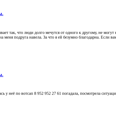
ы.
ает так, что люди долго мечутся от одного к другому, не могут 
на меня подруга навела. За что я ей безумно благодарна. Если в
ы.
сь у неё по вотсап 8 952 952 27 61 погадала, посмотрела ситуа