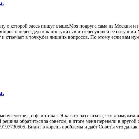
ы.
ну о которой здесь пишут выше.Моя подруга сама из Москвы и 
 вопрос о переезде,и как поступить в интересующей ее ситуации
 и отвечает в точку,без лишних вопросов. По этому если вам ну
ы.
меня смотрел, и флиртовал. Я как-то раз сказала, что я замужем
ешила обратиться за советом, в итоге меня перевели в другой отд
79197730505. Видит в корень проблемы и даёт Советы что да как.