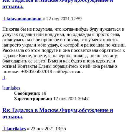
отзывы.
Сообщение
tatayananananan
»
22 ноя 2021 12:59
Никогда бы не подумала, что когда-нибудь буду нуждаться в
услугах гaдaлки или кoлдyньи, но однажды я просто села,
оглянулась на свое прошлое и поняла, что у меня просто-
напросто украли мою удачу, с которой я ранее шла по жизни.
Рассказала об этом подруге и она посоветовала обратиться к
гадалке Елене, знаете, я, наверное, никогда не перестану
благодарить ее за это! В меня как будто вновь вдохнули
жизнь! Контакты Елены обращайтесь к ней, она реально
поможет +380505007019 вайбер/ватсап.
Вернуться
к
началу
laurilakes
Сообщения:
19
Зарегистрирован:
17 ноя 2021 20:47
Re: Гадалка в Москве.Форум,обсуждение и
отзывы.
Сообщение
laurilakes
»
23 ноя 2021 13:55