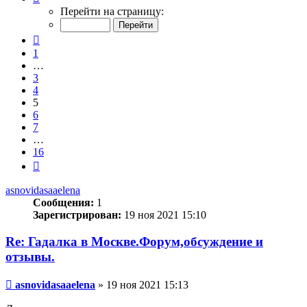
5
Перейти на страницу:
из
16
Пред.
1
…
3
4
5
6
7
…
16
След.
asnovidasaaelena
Сообщения:
1
Зарегистрирован:
19 ноя 2021 15:10
Re: Гадалка в Москве.Форум,обсуждение и
отзывы.
Сообщение
asnovidasaaelena
»
19 ноя 2021 15:13