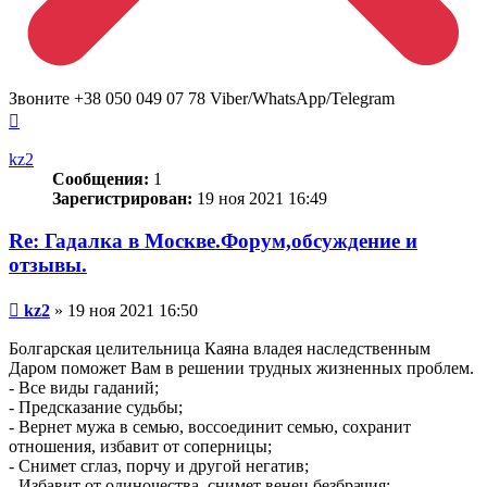
Звоните +38 050 049 07 78 Viber/WhatsApp/Telegram
Вернуться
к
началу
kz2
Сообщения:
1
Зарегистрирован:
19 ноя 2021 16:49
Re: Гадалка в Москве.Форум,обсуждение и
отзывы.
Сообщение
kz2
»
19 ноя 2021 16:50
Болгарская целительница Каяна владея наследственным
Даром поможет Вам в решении трудных жизненных проблем.
- Все виды гаданий;
- Предсказание судьбы;
- Вернет мужа в семью, воссоединит семью, сохранит
отношения, избавит от соперницы;
- Снимет сглаз, порчу и другой негатив;
- Избавит от одиночества, снимет венец безбрачия;