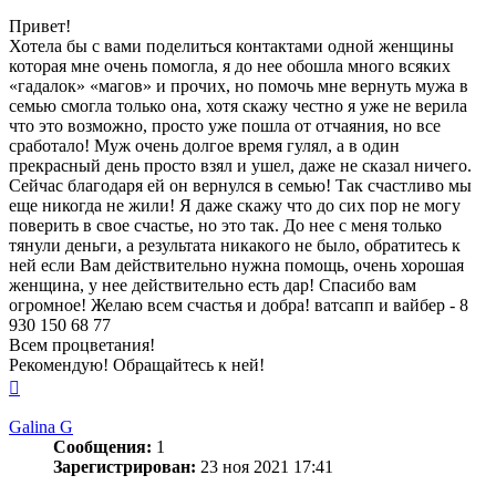
Привет!
Хотела бы с вами поделиться контактами одной женщины
которая мне очень помогла, я до нее обошла много всяких
«гадалок» «магов» и прочих, но помочь мне вернуть мужа в
семью смогла только она, хотя скажу честно я уже не верила
что это возможно, просто уже пошла от отчаяния, но все
сработало! Муж очень долгое время гулял, а в один
прекрасный день просто взял и ушел, даже не сказал ничего.
Сейчас благодаря ей он вернулся в семью! Так счастливо мы
еще никогда не жили! Я даже скажу что до сих пор не могу
поверить в свое счастье, но это так. До нее с меня только
тянули деньги, а результата никакого не было, обратитесь к
ней если Вам действительно нужна помощь, очень хорошая
женщина, у нее действительно есть дар! Спасибо вам
огромное! Желаю всем счастья и добра! ватсапп и вайбер - 8
930 150 68 77
Всем процветания!
Рекомендую! Обращайтесь к ней!
Вернуться
к
началу
Galina G
Сообщения:
1
Зарегистрирован:
23 ноя 2021 17:41