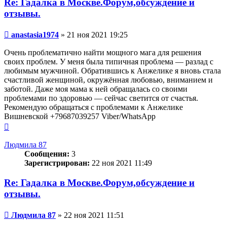
Re: Гадалка в Москве.Форум,обсуждение и
отзывы.
Сообщение
anastasia1974
»
21 ноя 2021 19:25
Очень проблематично найти мощного мага для решения
своих проблем. У меня была типичная проблема — разлад с
любимым мужчиной. Обратившись к Анжелике я вновь стала
счастливой женщиной, окружённая любовью, вниманием и
заботой. Даже моя мама к ней обращалась со своими
проблемами по здоровью — сейчас светится от счастья.
Рекомендую обращаться с проблемами к Анжелике
Вишневской +79687039257 Viber/WhatsApp
Вернуться
к
началу
Людмила 87
Сообщения:
3
Зарегистрирован:
22 ноя 2021 11:49
Re: Гадалка в Москве.Форум,обсуждение и
отзывы.
Сообщение
Людмила 87
»
22 ноя 2021 11:51