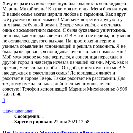
Хочу выразить свою сердечную благодарность ясновидящей
Марине Михайловне! Кратко моя история. Меня бросил муж.
В нашей семье всегда царили любовь и гармония. Как вдруг
всё рухнуло в один момент! Мой муж встретил другую и у
них начался бурный роман. Вскоре муж ушёл, а я осталась
одна с восьмилетним сыном. Я была буквально уничтожена,
не знала, как мне дальше жить?! В магию не верила, но у меня
не оставалось другого выхода. На просторах интернета
увидела объявление ясновидящей и решила позвонить. Я не
была разочарована, ясновидящая очень сильно помогла мне!
Мой муж вскоре ко мне вернулся, а соперница переехала в
другой город и навсегда исчезла из нашей жизни. Муж, как и
прежде, меня сильно любит! Он добр, внимателен ко мне! У
нас дружная и счастливая семья! Ясновидящая живёт и
работает в городе Тверь. Также работает на расстоянии. Для
тех, кому нужна сильная, действенная помощь, очень
советую! Телефон ясновидящей Марины Михайловны: 8 906
550 10 96.
Вернуться
к
началу
tatayananananan
Сообщения:
1
Зарегистрирован:
22 ноя 2021 12:58
Re: Гадалка в Москве.Форум,обсуждение и