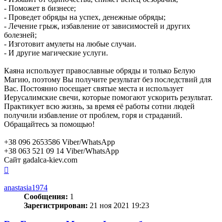
- Поможет в бизнесе;
- Проведет обряды на успех, денежные обряды;
- Лечение грыж, избавление от зависимостей и других
болезней;
- Изготовит амулеты на любые случаи.
- И другие магические услуги.
Каяна использует православные обряды и только Белую
Магию, поэтому Вы получите результат без последствий для
Вас. Постоянно посещает святые места и использует
Иерусалимские свечи, которые помогают ускорить результат.
Практикует всю жизнь, за время её работы сотни людей
получили избавление от проблем, горя и страданий.
Обращайтесь за помощью!
+38 096 2653586 Viber/WhatsApp
+38 063 521 09 14 Viber/WhatsApp
Сайт gadalca-kiev.com
Вернуться
к
началу
anastasia1974
Сообщения:
1
Зарегистрирован:
21 ноя 2021 19:23