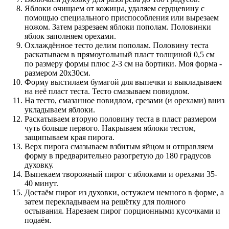
Яблоки очищаем от кожицы, удаляем сердцевину с
помощью специального приспособления или вырезаем
ножом. Затем разрезаем яблоки пополам. Половинки
яблок заполняем орехами.
Охлаждённое тесто делим пополам. Половину теста
раскатываем в прямоугольный пласт толщиной 0,5 см
по размеру формы плюс 2-3 см на бортики. Моя форма -
размером 20х30см.
Форму выстилаем бумагой для выпечки и выкладываем
на неё пласт теста. Тесто смазываем повидлом.
На тесто, смазанное повидлом, срезами (и орехами) вниз
укладываем яблоки.
Раскатываем вторую половину теста в пласт размером
чуть больше первого. Накрываем яблоки тестом,
защипываем края пирога.
Верх пирога смазываем взбитым яйцом и отправляем
форму в предварительно разогретую до 180 градусов
духовку.
Выпекаем творожный пирог с яблоками и орехами 35-
40 минут.
Достаём пирог из духовки, остужаем немного в форме, а
затем перекладываем на решётку для полного
остывания. Нарезаем пирог порционными кусочками и
подаём.