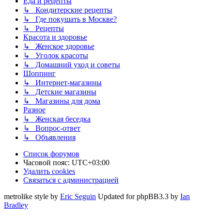
Еда и рецепты
↳ Кондитерские рецепты
↳ Где покушать в Москве?
↳ Рецепты
Красота и здоровье
↳ Женское здоровье
↳ Уголок красоты
↳ Домашний уход и советы
Шоппинг
↳ Интернет-магазины
↳ Детские магазины
↳ Магазины для дома
Разное
↳ Женская беседка
↳ Вопрос-ответ
↳ Объявления
Список форумов
Часовой пояс:
UTC+03:00
Удалить cookies
Связаться с администрацией
metrolike style by
Eric Seguin
Updated for phpBB3.3 by
Ian
Bradley