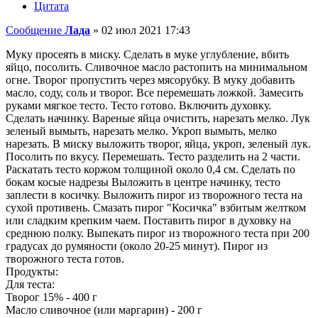
Цитата
Сообщение
Лада
»
02 июл 2021 17:43
Муку просеять в миску. Сделать в муке углубление, вбить
яйцо, посолить. Сливочное масло растопить на минимальном
огне. Творог пропустить через мясорубку. В муку добавить
масло, соду, соль и творог. Все перемешать ложкой. Замесить
руками мягкое тесто. Тесто готово. Включить духовку.
Сделать начинку. Вареные яйца очистить, нарезать мелко. Лук
зеленый вымыть, нарезать мелко. Укроп вымыть, мелко
нарезать. В миску выложить творог, яйца, укроп, зеленый лук.
Посолить по вкусу. Перемешать. Тесто разделить на 2 части.
Раскатать тесто коржом толщиной около 0,4 см. Сделать по
бокам косые надрезы Выложить в центре начинку, тесто
заплести в косичку. Выложить пирог из творожного теста на
сухой противень. Смазать пирог "Косичка" взбитым желтком
или сладким крепким чаем. Поставить пирог в духовку на
среднюю полку. Выпекать пирог из творожного теста при 200
градусах до румяности (около 20-25 минут). Пирог из
творожного теста готов.
Продукты:
Для теста:
Творог 15% - 400 г
Масло сливочное (или маргарин) - 200 г