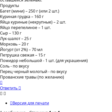
оставшейся зеленью.
Продукты
Багет (мини) – 250 г (или 2 шт.)
Куриная грудка – 160 г
Яйца куриные (некрупные) – 2 шт.
Яйцо перепелиное – 1 шт.
Сыр – 130 г
Лук-шалот – 25 г
Морковь – 20 г
Йогурт (от 2%) – 70 мл
Петрушка свежая – 15 г
Помидор небольшой - 1 шт. (для украшения)
Соль - по вкусу
Перец черный молотый - по вкусу
Прованские травы (по желанию)
Вернуться
к
Ответить
началу
Версия для печати