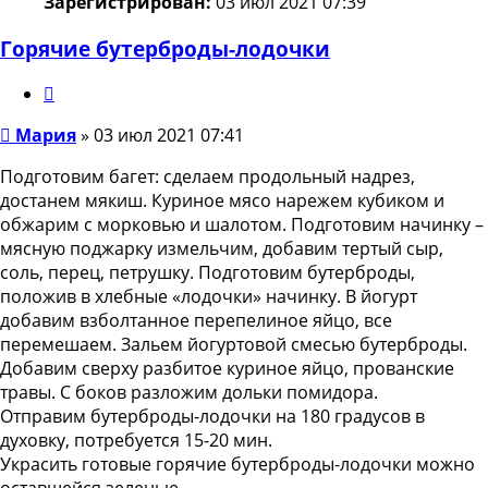
Зарегистрирован:
03 июл 2021 07:39
Горячие бутерброды-лодочки
Цитата
Сообщение
Мария
»
03 июл 2021 07:41
Подготовим багет: сделаем продольный надрез,
достанем мякиш. Куриное мясо нарежем кубиком и
обжарим с морковью и шалотом. Подготовим начинку –
мясную поджарку измельчим, добавим тертый сыр,
соль, перец, петрушку. Подготовим бутерброды,
положив в хлебные «лодочки» начинку. В йогурт
добавим взболтанное перепелиное яйцо, все
перемешаем. Зальем йогуртовой смесью бутерброды.
Добавим сверху разбитое куриное яйцо, прованские
травы. С боков разложим дольки помидора.
Отправим бутерброды-лодочки на 180 градусов в
духовку, потребуется 15-20 мин.
Украсить готовые горячие бутерброды-лодочки можно