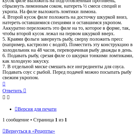
кусок филе выложить на подготовленный противень,
сбрызнуть лимонным соком, натереть ½ смеси специй и
укропа. На филе выложить ломтики лимона.
4. Второй кусок филе положить на досточку шкуркой вниз,
натереть оставшимися специями и оставшимся укропом.
Аккуратно переложить это филе на то, которое в форме, так,
чтобы второй кусок лежал на первом шкуркой вверх.
5. Краями фольги завернуть рыбу, сверху положить пресс
(например, кастрюлю с водой). Поместить эту конструкцию в
холодильник на 48 часов, переворачивая рыбу дважды в день.
6. Подавать рыбу, срезая филе со шкурки тонкими ломтиками,
как холодную закуску.
7. В отдельной миске смешать все ингредиенты для соуса.
Подавать соус с рыбой. Перед подачей можно посыпать рыбу
свежим укропом.
Вернуться
к
Ответить
началу
Версия для печати
1 сообщение • Страница
1
из
1
Вернуться в «Рецепты»