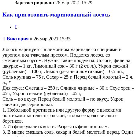
Зарегистрирован:
26 мар 2021 15:29
Как приготовить маринованный лосось
Цитата
Сообщение
Виктория
»
26 мар 2021 15:35
Лосось маринуется в лимонном маринаде со специями и
укропом под тяжелым прессом. Подается лосось со
сметанным соусом. Нужны такие продукты: Лосось, филе на
шкурке – 1 кг, Лимонный сок – 30 г (2 ст. л.), Укроп свежий
(рубленый) – 100 г, Лимон (резаный ломтиками) – 0,5 шт.,
Соль крупная – 75 г, Сахар – 25 г, Перец белый молотый – 2 ч.
л., *
Для соуса: Сметана – 250 г, Сливки жирные – 30 г, Соус хрен –
45 г, Укроп свежий (рубленый) – 45 г,
Соль – по вкусу, Перец белый молотый – по вкусу, Укроп
свежий для сервировки.
1. Небольшой противень или другую форму с высокими
бортиками застелить фольгой, чтобы ее края свисали с
бортиков.
2. Из филе удалить кости. Разрезать филе пополам.
3. В миске смешать соль, сахар и белый молотый перец. Один