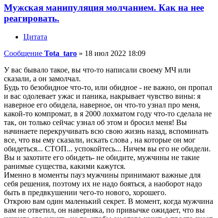
Мужская манипуляция молчанием. Как на нее
реагировать.
Цитата
Сообщение
Tota_taro
»
18 июл 2022 18:09
У вас бывало такое, вы что-то написали своему МЧ или
сказали, а он замолчал.
Будь то безобидное что-то, или обидное - не важно, он пропал
и вас одолевает ужас и паника, накрывает чувство вины: я
наверное его обидела, наверное, он что-то узнал про меня,
какой-то компромат, в я 2000 лохматом году что-то сделала не
так, он только сейчас узнал об этом и бросил меня! Вы
начинаете перекручивать всю свою жизнь назад, вспоминать
все, что вы ему сказали, искать слова , на которые он мог
обидеться... СТОП... успокойтесь... Ничем вы его не обидели.
Вы и захотите его обидеть- не обидите, мужчины не такие
ранимые существа, какими кажутся.
Именно в моменты пауз мужчины принимают важные для
себя решения, поэтому их не надо бояться, а наоборот надо
быть в предвкушении чего-то нового, хорошего.
Открою вам один маленький секрет. В момент, когда мужчина
вам не ответил, он наверняка, по привычке ожидает, что вы