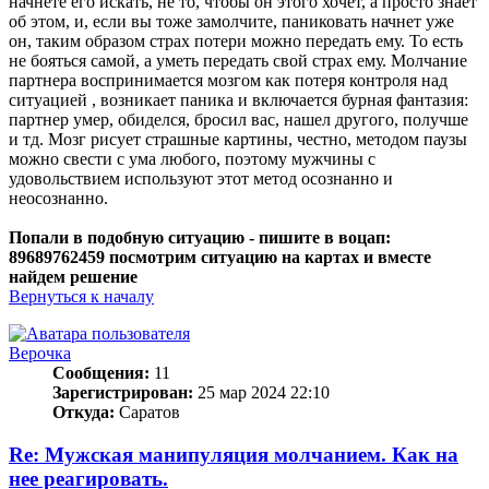
начнете его искать, не то, чтобы он этого хочет, а просто знает
об этом, и, если вы тоже замолчите, паниковать начнет уже
он, таким образом страх потери можно передать ему. То есть
не бояться самой, а уметь передать свой страх ему. Молчание
партнера воспринимается мозгом как потеря контроля над
ситуацией , возникает паника и включается бурная фантазия:
партнер умер, обиделся, бросил вас, нашел другого, получше
и тд. Мозг рисует страшные картины, честно, методом паузы
можно свести с ума любого, поэтому мужчины с
удовольствием используют этот метод осознанно и
неосознанно.
Попали в подобную ситуацию - пишите в воцап:
89689762459 посмотрим ситуацию на картах и вместе
найдем решение
Вернуться к началу
Верочка
Сообщения:
11
Зарегистрирован:
25 мар 2024 22:10
Откуда:
Саратов
Re: Мужская манипуляция молчанием. Как на
нее реагировать.