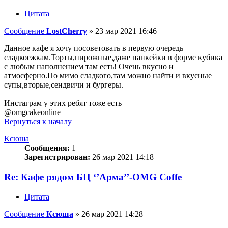
Цитата
Сообщение
LostCherry
»
23 мар 2021 16:46
Данное кафе я хочу посоветовать в первую очередь
сладкоежкам.Торты,пирожные,даже панкейки в форме кубика
с любым наполнением там есть! Очень вкусно и
атмосферно.По мимо сладкого,там можно найти и вкусные
супы,вторые,сендвичи и бургеры.
Инстаграм у этих ребят тоже есть
@omgcakeonline
Вернуться к началу
Ксюша
Сообщения:
1
Зарегистрирован:
26 мар 2021 14:18
Re: Кафе рядом БЦ ‘’Арма’’-OMG Coffe
Цитата
Сообщение
Ксюша
»
26 мар 2021 14:28